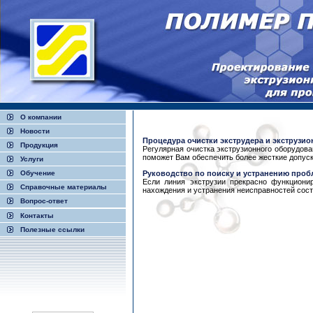
О компании
Новости
Процедура очистки экструдера и экструзи
Продукция
Регулярная очистка экструзионного оборудов
поможет Вам обеспечить более жесткие допуск
Услуги
Обучение
Руководство по поиску и устранению проб
Если линия экструзии прекрасно функциони
Справочные материалы
нахождения и устранения неисправностей состо
Вопрос-ответ
Контакты
Полезные ссылки